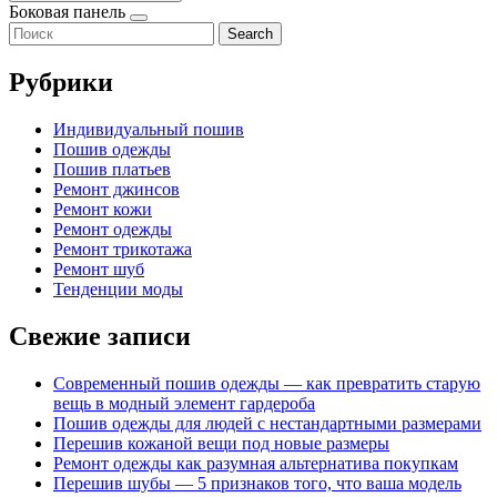
Боковая панель
Search
Рубрики
Индивидуальный пошив
Пошив одежды
Пошив платьев
Ремонт джинсов
Ремонт кожи
Ремонт одежды
Ремонт трикотажа
Ремонт шуб
Тенденции моды
Свежие записи
Современный пошив одежды — как превратить старую
вещь в модный элемент гардероба
Пошив одежды для людей с нестандартными размерами
Перешив кожаной вещи под новые размеры
Ремонт одежды как разумная альтернатива покупкам
Перешив шубы — 5 признаков того, что ваша модель